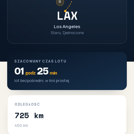
LAX
Los Angeles
Stany Zjednoczone
SZACOWANY CZAS LOTU
01
25
godz
min
lot bezpośredni, w linii prostej
ODLEGŁOŚĆ
725 km
450 mil