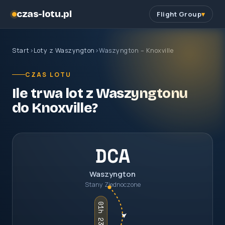
czas-lotu.pl
Flight Group
Start
›
Loty z Waszyngton
›
Waszyngton – Knoxville
CZAS LOTU
Ile trwa lot z Waszyngtonu
do Knoxville?
DCA
Waszyngton
Stany Zjednoczone
01h 23m