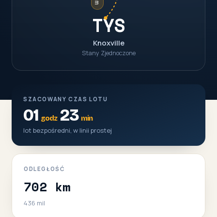
TYS
Knoxville
Stany Zjednoczone
SZACOWANY CZAS LOTU
01
23
godz
min
lot bezpośredni, w linii prostej
ODLEGŁOŚĆ
702 km
436 mil